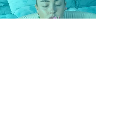
Med mitt eget koncept av 'Ice &
Breath' så hjälper jag dig att heala
kropp och själ genom andning,
Meditation
bastu och isbad.
Läs mer