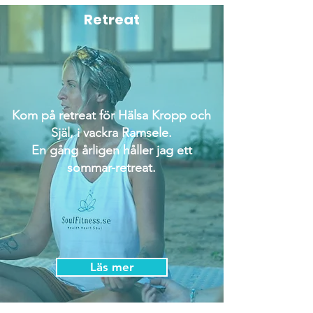
Retreat
Kom på retreat för Hälsa Kropp och
Själ, i vackra Ramsele.
En gång årligen håller jag ett
sommar-retreat.
Läs mer